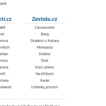
dlaně
ti.cz
Zestolu.cz
abiš
Carcassonne
vel
Bang
orová
Osadníci z Katanu
mitch
Monopoly
shian
Dobble
émola
Dixit
acený
Krycí jména
wift
Na křídlech
etana
Karak
halamet
Jízdenky, prosím!