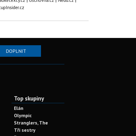
aoketexty.cz
|
Úschovna.cz
|
Nedd.cz
|
tupInsider.cz
DOPLNIT
Top skupiny
Elán
Olympic
Stranglers, The
Tři sestry