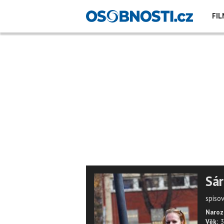
FIL
Sár
spiso
Naroz
Věk:
3