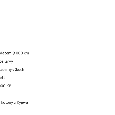
 doletem 9 000 km
té larvy
jaderný výbuch
odit
 000 Kč
é kolony u Kyjeva