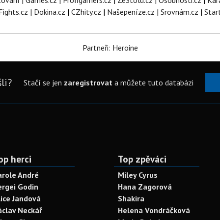
tování
|
Games.cz
|
Profigamers.cz
|
ZeStolu.cz
|
Osobnosti.cz
|
Kar
Fights.cz
|
Dokina.cz
|
CZhity.cz
|
Našepeníze.cz
|
Srovnám.cz
|
Star
Partneři: Heroine
li?
Stačí se jen
zaregistrovat
a můžete tuto databázi
op herci
Top zpěváci
arole André
Miley Cyrus
ergei Godin
Hana Zagorová
lice Jandová
Shakira
áclav Neckář
Helena Vondráčková