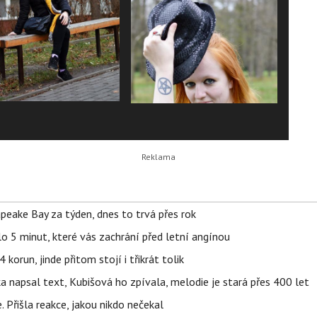
apeake Bay za týden, dnes to trvá přes rok
o 5 minut, které vás zachrání před letní angínou
orun, jinde přitom stojí i třikrát tolik
napsal text, Kubišová ho zpívala, melodie je stará přes 400 let
 Přišla reakce, jakou nikdo nečekal