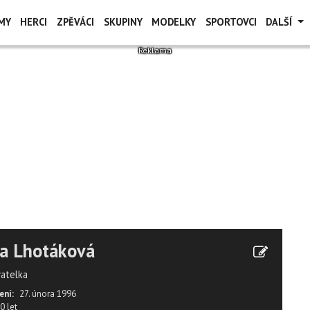
MY
HERCI
ZPĚVÁCI
SKUPINY
MODELKY
SPORTOVCI
DALŠÍ
a Lhotáková
vatelka
ení:
27. února 1996
0 let