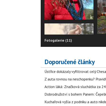
Fotogalerie (11)
Doporučené články
Ústřice dokázaly vyfiltrovat celý Ches
Z auta rovnou na neschopenku? Pravidl
Action láká: Značková sluchátka za 244 k
Dobrodružství s bohem Panem: Čepelka 
Kuchařová vyšla z podniku a auto nikde.