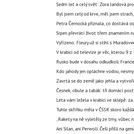
Sedm let a celý svět: Zora Jandová pr
Byl jsem celý od krve, měl jsem strach
Petra Černocká přiznala, co dostává o
Srpen převrátí život třem znamením na
Vyřízeno: Fleury už si stihl s Murado
V krabici od televize je věc, kterou 9 
Rusko bude v dosahu odkudkoli. Franci
Kdo jahody jen opláchne vodou, nesmyje
Zavrtá se do země jako jehla a vytvoř
Česnek, cibule a tabák: tři domácí pos
Léta vám ležela v krabici ve sklepě: z
Tuhle skříňku měla v ČSSR skoro každá
„Rakety na ně vyletěly ze tmy, vůbec ná
Ani Silan, ani Perwoll. Češi přišli na ge