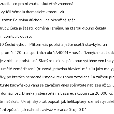
ozradila, co pro ni vnučka skutečně znamená
, vylíčil Vémola dramatické krmení lvů
d státu: Polovina důchodu jde okamžitě zpět
ruby. Čeká je štěstí, odměna i změna, na kterou dlouho čekala
vem domluvit odvetu
z 10 Čechů vyhodí. Přitom vás potěší a ještě ušetří stovky korun
e promění 20 transportních obrů A400M v nosiče řízených střel s
 z nich to podstatné. Slaný roztok za pár korun vytáhne ven i skry
í umělé zemětřesení: 9tunová „prázdná hlavice“ má sílu jako malý 
třiky, po kterých nemocné listy okurek znovu zezelenají a začnou pl
a tuhle kuchyňskou váhu se závažími dnes sběratelé nabízejí až 15
 domácnost. Dneska ji sběratelé na bazarech kupují i za 20 000 Kč
s nečekali.“ Ukrajinský pilot popsal, jak helikoptéry rozmetaly rusk
niální způsob, jak nahradit aviváž v pračce. Stojí 0 Kč