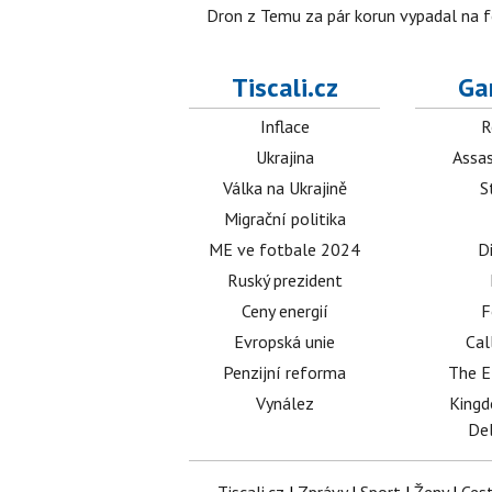
Dron z Temu za pár korun vypadal na fo
Tiscali.cz
Ga
Inflace
R
Ukrajina
Assas
Válka na Ukrajině
S
Migrační politika
ME ve fotbale 2024
D
Ruský prezident
Ceny energií
F
Evropská unie
Cal
Penzijní reforma
The E
Vynález
King
Del