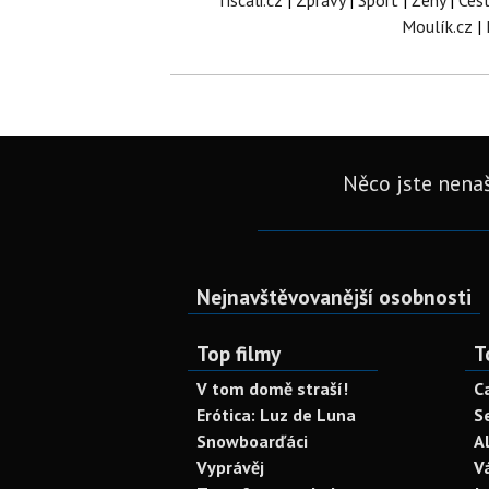
Tiscali.cz
|
Zprávy
|
Sport
|
Ženy
|
Ces
Moulík.cz
|
Něco jste nenaš
Nejnavštěvovanější osobnosti
Top filmy
T
V tom domě straší!
C
Erótica: Luz de Luna
S
Snowboarďáci
A
Vyprávěj
V