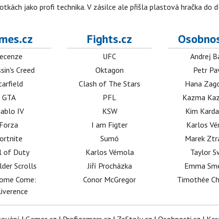
tkách jako profi technika. V zásilce ale přišla plastová hračka do 
mes.cz
Fights.cz
Osobnos
ecenze
UFC
Andrej B
sin's Creed
Oktagon
Petr Pa
tarfield
Clash of The Stars
Hana Zag
GTA
PFL
Kazma Kaz
iablo IV
KSW
Kim Karda
Forza
I am Figter
Karlos V
ortnite
Sumó
Marek Ztr
l of Duty
Karlos Vémola
Taylor S
lder Scrolls
Jiří Procházka
Emma Sm
dome Come:
Conor McGregor
Timothée C
iverence