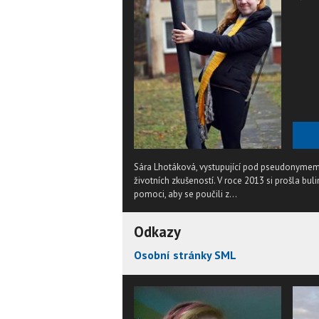
Sára Lhotáková, vystupující pod pseudonymem S
životních zkušeností. V roce 2013 si prošla bul
pomoci, aby se poučili z...
Odkazy
Osobní stránky SML